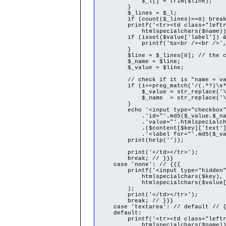
$_l[] = trim($line);
}
$_lines = $_l;
if (count($_lines)==0) break
printf('<tr><td class="leftrow"
htmlspecialchars($name))
if (isset($value['label']) && t
printf('%s<br /><br />', $v
}
$line = $_lines[0]; // the check
$_name = $line;
$_value = $line;
// check if it is "name = va
if (1==preg_match('/(.*?)\s*[^\
$_value = str_replace('\=', 
$_name = str_replace('\=', 
}
echo '<input type="checkbox" nam
.'id="'.md5($_value.$_name
.'value="'.htmlspecialchars
.($content[$key]['text']==$_va
.'<label for="'.md5($_value.$_n
print(help(''));
print('</td></tr>');
break; // }}}
case 'none': // {{{
printf('<input type="hidden" nam
htmlspecialchars($key),
htmlspecialchars($value['pr
);
print('</td></tr>');
break; // }}}
case 'textarea': // default // {
default:
printf('<tr><td class="leftrow"
htmlspecialchars($name))