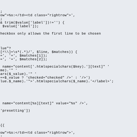
;
>%s:</td><td class="rightrow">',
;
rim($value['label'])!='') {
alue['label']);
box only allows the first line to be chosen
lue"?
\]=\s*(.*)/', $line, $matches)) {
'=', $matches[1]);
'=', $matches[2]);
e="content['.htmlspecialchars($key).'][text]" '
).'" '
($_value).'" '
lue ? 'checked="checked" />' : '/>')
ame).'">'.htmlspecialchars($_name).'</label>';
e="content[%s][text]" value="%s" />',
esetting'])
{{
>%s:</td><td class="rightrow">',
;