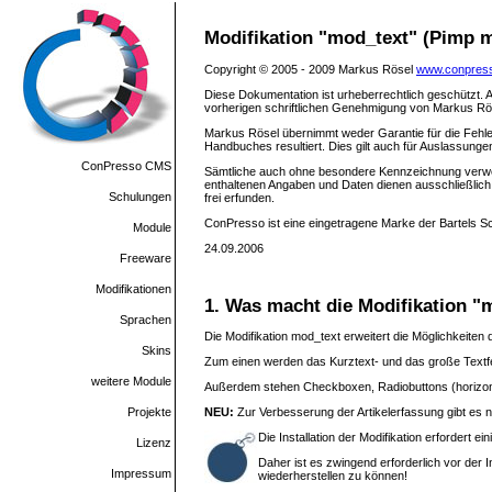
Modifikation "mod_text" (Pimp m
Copyright © 2005 - 2009 Markus Rösel
www.conpres
Diese Dokumentation ist urheberrechtlich geschützt. A
vorherigen schriftlichen Genehmigung von Markus Röse
Markus Rösel übernimmt weder Garantie für die Fehler
Handbuches resultiert. Dies gilt auch für Auslassung
ConPresso CMS
Sämtliche auch ohne besondere Kennzeichnung verwen
enthaltenen Angaben und Daten dienen ausschließlic
Schulungen
frei erfunden.
ConPresso ist eine eingetragene Marke der Bartels 
Module
24.09.2006
Freeware
Modifikationen
1. Was macht die Modifikation "
Sprachen
Die Modifikation mod_text erweitert die Möglichkeiten 
Skins
Zum einen werden das Kurztext- und das große Textfel
weitere Module
Außerdem stehen Checkboxen, Radiobuttons (horizonta
Projekte
NEU:
Zur Verbesserung der Artikelerfassung gibt es n
Die Installation der Modifikation erfordert ei
Lizenz
Daher ist es zwingend erforderlich vor der In
Impressum
wiederherstellen zu können!