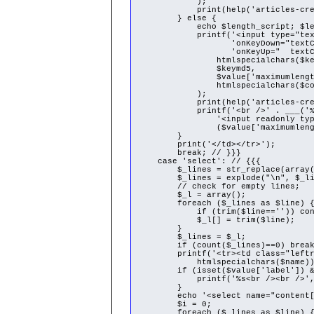
);
print(help('articles-createarti
} else {
echo $length_script; $lengt
printf('<input type="text" name=
'onKeyDown="textCounter(this
'onKeyUp=" textCounter(this.
htmlspecialchars($key
$keymd5,
$value['maximumlength
htmlspecialchars($content
);
print(help('articles-createarti
printf('<br />' . ___('%s ch
'<input readonly type="text" n
($value['maximumlength'] - st
}
print('</td></tr>');
break; // }}}
case 'select': // {{{
$_lines = str_replace(array("\r\
$_lines = explode("\n", $_li
// check for empty lines;
$_l = array();
foreach ($_lines as $line) 
if (trim($line=='')) cont
$_l[] = trim($line);
}
$_lines = $_l;
if (count($_lines)==0) break
printf('<tr><td class="leftrow"
htmlspecialchars($name))
if (isset($value['label']) && t
printf('%s<br /><br />', $v
}
echo '<select name="content['.ht
$i = 0;
foreach ($_lines as $line) 