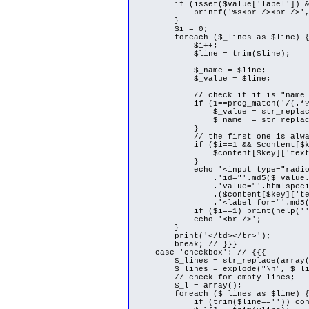
if (isset($value['label']) && t
printf('%s<br /><br />', $v
}
$i = 0;
foreach ($_lines as $line) 
$i++;
$line = trim($line);
$_name = $line;
$_value = $line;
// check if it is "name = 
if (1==preg_match('/(.*?)\s*[^
$_value = str_replace('\='
$_name = str_replace('\=',
}
// the first one is always de
if ($i==1 && $content[$key]
$content[$key]['text'] =
}
echo '<input type="radio" name
.'id="'.md5($_value.$_n
.'value="'.htmlspecialcha
.($content[$key]['text']==$_
.'<label for="'.md5($_value.$
if ($i==1) print(help(''
echo '<br />';
}
print('</td></tr>');
break; // }}}
case 'checkbox': // {{{
$_lines = str_replace(array("\r\
$_lines = explode("\n", $_li
// check for empty lines;
$_l = array();
foreach ($_lines as $line) 
if (trim($line=='')) cont