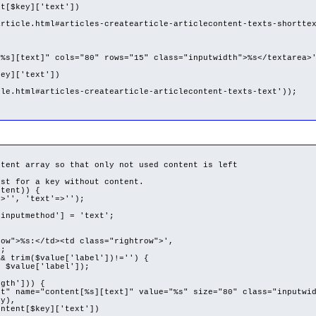
key]['text'])
e.html#articles-createarticle-articlecontent-texts-shorttex
][text]" cols="80" rows="15" class="inputwidth">%s</textarea>
y]['text'])
.html#articles-createarticle-articlecontent-texts-text'));
nt array so that only not used content is left
t for a key without content.
tent)) {
', 'text'=>'');
nputmethod'] = 'text';
{
>%s:</td><td class="rightrow">',
;
rim($value['label'])!='') {
alue['label']);
th'])) {
="content[%s][text]" value="%s" size="80" class="inputwid
),
[$key]['text'])