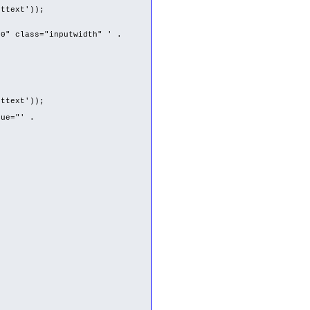
ttext'));
 class="inputwidth" ' .
ttext'));
ue="' .