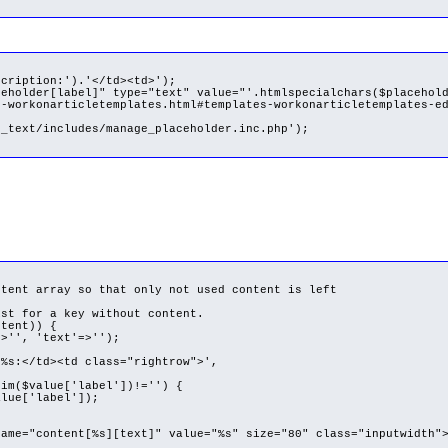
tion:').'</td><td>');
label]" type="text" value="'.htmlspecialchars($placeholde
s-workonarticletemplates.html#templates-workonarticletemplates-e
includes/manage_placeholder.inc.php');
nt array so that only not used content is left
t for a key without content.
tent)) {
', 'text'=>'');
s:</td><td class="rightrow">',
m($value['label'])!='') {
e['label']);
content[%s][text]" value="%s" size="80" class="inputwidth">