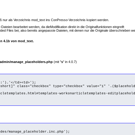
muß nur als Verzeichnis mod_text ins ConPresso-Verzeichnis kopiert werden.
teien bearbeitet werden, da dieModifikation direkt in die Originalfunktionen eingreift
dded Files bei, also bereits angepasste Dateien, mit denen nur die Originale überschrieben
on 4.1b von mod_text.
admin/manage_placeholders.php
(mit "
s
" in 4.0.7)
').'</td><td>');
ort]" class="checkbox" type="checkbox" value="1" '.($placehold
etemplates.html#templates-workonarticletemplates-editplacehold
des/manage_placeholder.inc.php');