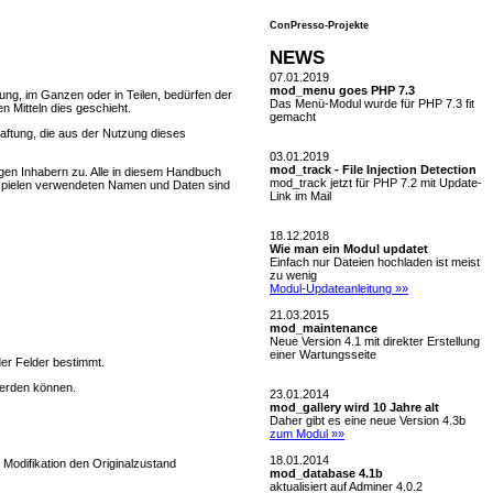
ConPresso-Projekte
NEWS
07.01.2019
mod_menu goes PHP 7.3
gung, im Ganzen oder in Teilen, bedürfen der
Das Menü-Modul wurde für PHP 7.3 fit
 Mitteln dies geschieht.
gemacht
Haftung, die aus der Nutzung dieses
03.01.2019
mod_track - File Injection Detection
en Inhabern zu. Alle in diesem Handbuch
mod_track jetzt für PHP 7.2 mit Update-
ispielen verwendeten Namen und Daten sind
Link im Mail
18.12.2018
Wie man ein Modul updatet
Einfach nur Dateien hochladen ist meist
zu wenig
Modul-Updateanleitung »»
21.03.2015
mod_maintenance
Neue Version 4.1 mit direkter Erstellung
einer Wartungsseite
er Felder bestimmt.
werden können.
23.01.2014
mod_gallery wird 10 Jahre alt
Daher gibt es eine neue Version 4.3b
zum Modul »»
18.01.2014
 Modifikation den Originalzustand
mod_database 4.1b
aktualisiert auf Adminer 4.0.2