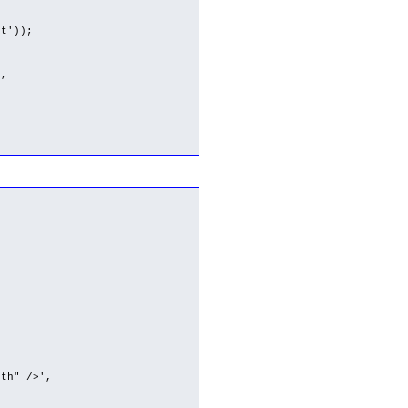
t'));
',
th" />',