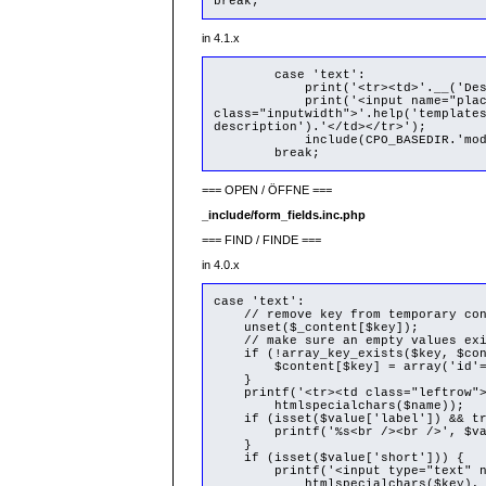
break;
in 4.1.x
case 'text':
print('<tr><td>'.__('Descrip
print('<input name="placeholder[
class="inputwidth">'.help('template
description').'</td></tr>');
include(CPO_BASEDIR.'mod_text/
break;
=== OPEN / ÖFFNE ===
_include/form_fields.inc.php
=== FIND / FINDE ===
in 4.0.x
case 'text':
// remove key from temporary conte
unset($_content[$key]);
// make sure an empty values exis
if (!array_key_exists($key, $con
$content[$key] = array('id'=>'
}
printf('<tr><td class="leftrow">%
htmlspecialchars($name));
if (isset($value['label']) && tri
printf('%s<br /><br />', $valu
}
if (isset($value['short'])) {
printf('<input type="text" name="
htmlspecialchars($key),