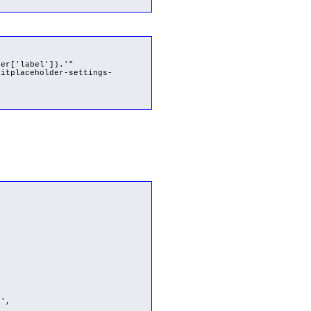
r['label']).'"
ditplaceholder-settings-
',