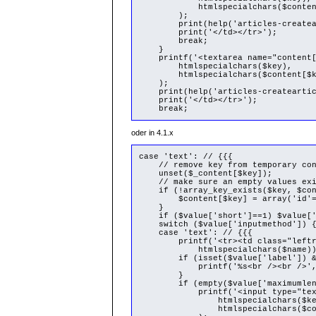
htmlspecialchars($content[$
);
print(help('articles-createarticl
print('</td></tr>');
break;
}
printf('<textarea name="content[%s
htmlspecialchars($key),
htmlspecialchars($content[$ke
);
print(help('articles-createarticle
print('</td></tr>');
break;
oder in 4.1.x
case 'text': // {{{
// remove key from temporary conte
unset($_content[$key]);
// make sure an empty values exis
if (!array_key_exists($key, $con
$content[$key] = array('id'=>'
}
if ($value['short']==1) $value['i
switch ($value['inputmethod']) 
case 'text': // {{{
printf('<tr><td class="leftrow"
htmlspecialchars($name))
if (isset($value['label']) && t
printf('%s<br /><br />', $v
}
if (empty($value['maximumleng
printf('<input type="text" name
htmlspecialchars($key
htmlspecialchars($content