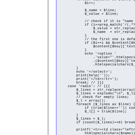
$i++;
$_name = $line;
$_value = $line;
// check if it is "name = 
if (1==preg_match('/(.*?)\s*[^
$_value = str_replace('\='
$_name = str_replace('\=',
}
// the first one is defa
if ($i==1 && $content[$key]
$content[$key]['text'] =
}
echo '<option '
.'value="'.htmlspecialcha
.($content[$key]['text']==$_
.htmlspecialchars($_name)
}
echo '</select>';
print(help(''));
print('</td></tr>');
break; // }}}
case 'radio': // {{{
$_lines = str_replace(array("\r\
$_lines = explode("\n", $_li
// check for empty lines;
$_l = array();
foreach ($_lines as $line) 
if (trim($line=='')) cont
$_l[] = trim($line);
}
$_lines = $_l;
if (count($_lines)==0) break
printf('<tr><td class="leftrow"
htmlspecialchars($name))