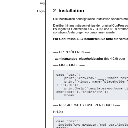
Blog
2. Installation
Login
Die Modifikation benötigt keine Installation sondern 
Darüber hinaus müssen einige der original ConPresso-Da
Es liegen für ConPresso 4.0.7, 4.0.8 und 4.0.9 premo
sonstigen Änderungen vorgenommen wurden.
Für ConPresso 4.1.x benutzten Sie bitte die Versi
=== OPEN / ÖFFNEN ===
_admin/manage_placeholder.php
(bis 4.0.6) oder
_
=== FIND / FINDE ===
case 'text':
print('<tr><td>'.___('Short text:
print('<input name="placeholder[sh
: '').'>');
print(help('templates-workonarticl
shorttext').'</td></tr>');
break;
=== REPLACE WITH / ERSETZEN DURCH ===
in 4.0.x
case 'text':
include(CPO_BASEDIR.'mod_text/inclu