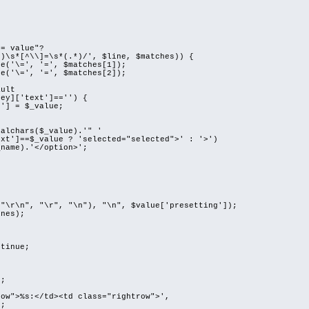
value"?
\\]=\s*(.*)/', $line, $matches)) {
, '=', $matches[1]);
 '=', $matches[2]);
ult
['text']=='') {
 $_value;
rs($_value).'" '
value ? 'selected="selected">' : '>')
.'</option>';
n", "\r", "\n"), "\n", $value['presetting']);
nes);
{
inue;
;
>%s:</td><td class="rightrow">',
;