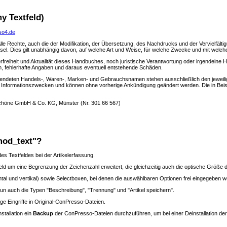
y Textfeld)
so4.de
lle Rechte, auch die der Modifikation, der Übersetzung, des Nachdrucks und der Vervielfälti
l. Dies gilt unabhängig davon, auf welche Art und Weise, für welche Zwecke und mit welchen
freiheit und Aktualität dieses Handbuches, noch juristische Verantwortung oder irgendeine 
en, fehlerhafte Angaben und daraus eventuell entstehende Schäden.
deten Handels-, Waren-, Marken- und Gebrauchsnamen stehen ausschließlich den jeweilig
h Informationszwecken und können ohne vorherige Ankündigung geändert werden. Die in Be
Schöne GmbH & Co. KG, Münster (Nr. 301 66 567)
mod_text"?
des Textfeldes bei der Artikelerfassung.
d um eine Begrenzung der Zeichenzahl erweitert, die gleichzeitig auch die optische Größe d
l und vertikal) sowie Selectboxen, bei denen die auswählbaren Optionen frei eingegeben 
un auch die Typen "Beschreibung", "Trennung" und "Artikel speichern".
nige Eingriffe in Original-ConPresso-Dateien.
stallation ein
Backup
der ConPresso-Dateien durchzuführen, um bei einer Deinstallation der