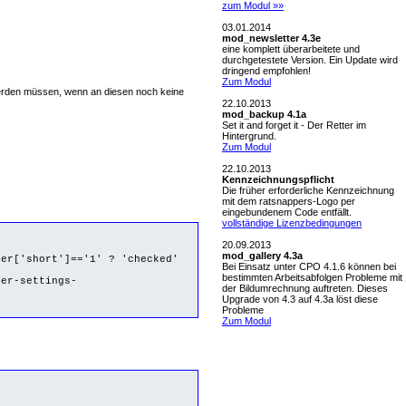
zum Modul »»
03.01.2014
mod_newsletter 4.3e
eine komplett überarbeitete und
durchgetestete Version. Ein Update wird
dringend empfohlen!
Zum Modul
 werden müssen, wenn an diesen noch keine
22.10.2013
mod_backup 4.1a
Set it and forget it - Der Retter im
Hintergrund.
Zum Modul
22.10.2013
Kennzeichnungspflicht
Die früher erforderliche Kennzeichnung
mit dem ratsnappers-Logo per
eingebundenem Code entfällt.
vollständige Lizenzbedingungen
20.09.2013
mod_gallery 4.3a
er['short']=='1' ? 'checked'
Bei Einsatz unter CPO 4.1.6 können bei
bestimmten Arbeitsabfolgen Probleme mit
er-settings-
der Bildumrechnung auftreten. Dieses
Upgrade von 4.3 auf 4.3a löst diese
Probleme
Zum Modul