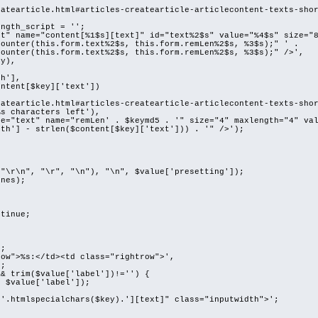
cle.html#articles-createarticle-articlecontent-texts-shor
h_script = '';
"content[%1$s][text]" id="text%2$s" value="%4$s" size="80"
.form.text%2$s, this.form.remLen%2$s, %3$s);" ' .
form.text%2$s, this.form.remLen%2$s, %3$s);" />',
),
'],
[$key]['text'])
cle.html#articles-createarticle-articlecontent-texts-shor
aracters left'),
ame="remLen' . $keymd5 . '" size="4" maxlength="4" val
rlen($content[$key]['text'])) . '" />');
n", "\r", "\n"), "\n", $value['presetting']);
nes);
{
inue;
;
>%s:</td><td class="rightrow">',
;
rim($value['label'])!='') {
alue['label']);
mlspecialchars($key).'][text]" class="inputwidth">';
{