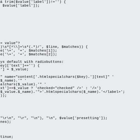
rim($value['label'])!='') {
alue['label']);
{
value"?
\\]=\s*(.*)/', $line, $matches)) {
, '=', $matches[1]);
 '=', $matches[2]);
fault with radiobuttons:
['text']=='') {
 $_value;
="content['.htmlspecialchars($key).'][text]" '
ame).'" '
rs($_value).'" '
value ? 'checked="checked" />' : '/>')
_name).'">'.htmlspecialchars($_name).'</label>';
));
n", "\r", "\n"), "\n", $value['presetting']);
nes);
{
inue;