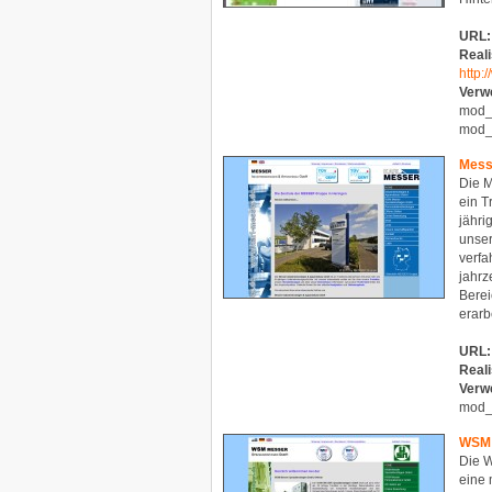
URL:
Reali
http:
Verw
mod_n
mod_
Mess
Die M
ein T
jähr
unser
verfa
jahrz
Berei
erarbe
URL:
Reali
Verw
mod_
WSM 
Die 
eine 