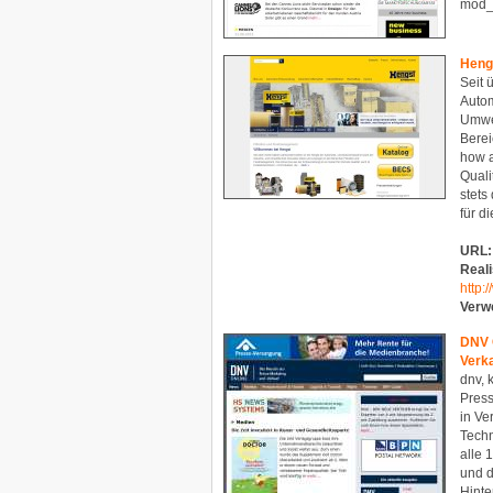
mod_e
Heng
Seit 
Autom
Umwel
Berei
how a
Quali
stets
für d
URL:
Reali
http:
Verw
DNV 
Verk
dnv, 
Press
in Ve
Techn
alle 
und d
Hinte