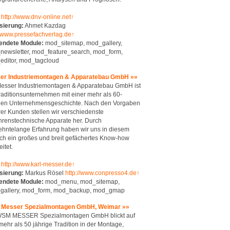
http://www.dnv-online.net↑
sierung:
Ahmet Kazdag
//www.pressefachverlag.de↑
endete Module:
mod_sitemap, mod_gallery,
ewsletter, mod_feature_search, mod_form,
editor, mod_tagcloud
er Industriemontagen & Apparatebau GmbH »»
esser Industriemontagen & Apparatebau GmbH ist
raditionsunternehmen mit einer mehr als 60-
igen Unternehmensgeschichte. Nach den Vorgaben
er Kunden stellen wir verschiedenste
hrenstechnische Apparate her. Durch
ehntelange Erfahrung haben wir uns in diesem
ch ein großes und breit gefächertes Know-how
itet.
http://www.karl-messer.de↑
sierung:
Markus Rösel
http://www.conpresso4.de↑
endete Module:
mod_menu, mod_sitemap,
gallery, mod_form, mod_backup, mod_gmap
Messer Spezialmontagen GmbH, Weimar »»
WSM MESSER Spezialmontagen GmbH blickt auf
mehr als 50 jährige Tradition in der Montage,