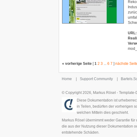
Rekon
Indu
zurüc
umfaß
Schw
URL:
Reali
Verw
mod_
« vorherige Seite
[
1
2
3
...
6
7
]
nächste Seit
Home
|
Support Community
|
Bartels.
© Copyright 2026, Markus Rösel - Template
Diese Dokumentation ist urheberrech
in Teilen, bedürfen der vorherigen 
welchen Mitteln dies geschieht.
Markus Rösel übernimmt weder Garantie für di
die aus der Nutzung dieser Dokumentation ode
entstehende Schäden.