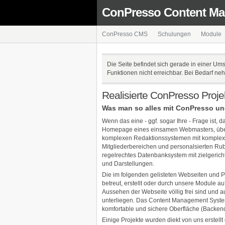
ConPresso Content M
ConPresso CMS
Schulungen
Module
Die Seite befindet sich gerade in einer Um
Funktionen nicht erreichbar. Bei Bedarf n
Realisierte ConPresso Proje
Was man so alles mit ConPresso 
Wenn das eine - ggf. sogar Ihre - Frage ist, da
Homepage eines einsamen Webmasters, über
komplexen Redaktionssystemen mit komplex
Mitgliederbereichen und personalsierten Rub
regelrechtes Datenbanksystem mit zielgerich
und Darstellungen.
Die im folgenden gelisteten Webseiten und Pr
betreut, erstellt oder durch unsere Module au
Aussehen der Webseite völlig frei sind und 
unterliegen. Das Content Management System 
komfortable und sichere Oberfläche (Backend
Einige Projekte wurden diekt von uns erstellt 