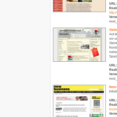
URL:
Reali
http
Verw
mod_
Stei
Auf d
vor u
Stein
Nord
naheg
Spaz
URL:
Reali
Verw
mod_
New 
Infod
URL:
Reali
busin
Verw