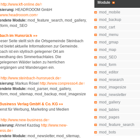
Module
http://www.kft-online.de/↑
sierung:
HEADROOOM GmbH
mod_mobile
://www.headrooom.com↑
mod_backup
endete Module:
mod_feature_search, mod_gallery,
form, mod_SEO
mod_cart
mod_menu
nbach im Hunsrück »»
ieser Seite stellt sich die Ortsgemeinde Steinbach
mod_gmap
nd bietet aktuelle Informationen zur Gemeinde.
mod_map
bach ist ein idyllisch gelegener Ort am
westhang des Simmerbachtales. Die
mod_SEO
elegenen Wälder laden zu herrlichen
mod_form
iergängen und Wanderugen ein.
mod_editor
http://www.steinbach-hunsrueck.de↑
mod_research
sierung:
Markus Rösel
http://www.conpresso4.de↑
mod_imagesize
endete Module:
mod_parser, mod_gallery,
form, mod_sitemap, mod_backup, mod_imagesize
mod_newsletter
mod_gallery
Business Verlag GmbH & Co. KG »»
ienst für Werbung, Marketing und Medien
mod_tables
mod_pages
http://www.new-business.de↑
mod_feature_search
sierung:
Ahmet Kazdag
http://www.new-
ess.de↑
mod_bots
endete Module:
mod_newsletter, mod_sitemap,