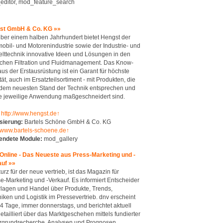
ditor, mod_feature_search
st GmbH & Co. KG »»
über einem halben Jahrhundert bietet Hengst der
obil- und Motorenindustrie sowie der Industrie- und
ttechnik innovative Ideen und Lösungen in den
chen Filtration und Fluidmanagement. Das Know-
us der Erstausrüstung ist ein Garant für höchste
tät, auch im Ersatzteilsortiment - mit Produkten, die
 dem neuesten Stand der Technik entsprechen und
ie jeweilige Anwendung maßgeschneidert sind.
http://www.hengst.de↑
sierung:
Bartels Schöne GmbH & Co. KG
//www.bartels-schoene.de↑
endete Module:
mod_gallery
Online - Das Neueste aus Press-Marketing und -
auf »»
kurz für der neue vertrieb, ist das Magazin für
e-Marketing und -Verkauf. Es informiert Entscheider
rlagen und Handel über Produkte, Trends,
iken und Logistik im Pressevertrieb. dnv erscheint
14 Tage, immer donnerstags, und berichtet aktuell
etailliert über das Marktgeschehen mittels fundierter
rgrundrecherche, Analysen und Prognosen.