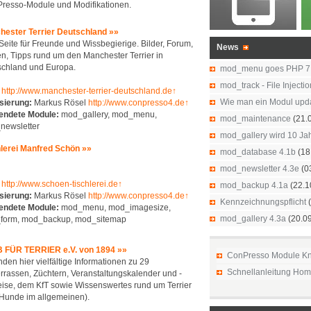
nPresso-Module und Modifikationen.
hester Terrier Deutschland »»
Seite für Freunde und Wissbegierige. Bilder, Forum,
News
n, Tipps rund um den Manchester Terrier in
schland und Europa.
mod_menu goes PHP 7
mod_track - File Injecti
http://www.manchester-terrier-deutschland.de↑
Wie man ein Modul upd
sierung:
Markus Rösel
http://www.conpresso4.de↑
endete Module:
mod_gallery, mod_menu,
mod_maintenance
(21.
newsletter
mod_gallery wird 10 Jah
lerei Manfred Schön »»
mod_database 4.1b
(18
mod_newsletter 4.3e
(0
http://www.schoen-tischlerei.de↑
mod_backup 4.1a
(22.1
sierung:
Markus Rösel
http://www.conpresso4.de↑
Kennzeichnungspflicht
(
endete Module:
mod_menu, mod_imagesize,
mod_gallery 4.3a
(20.0
form, mod_backup, mod_sitemap
 FÜR TERRIER e.V. von 1894 »»
ConPresso Module K
inden hier vielfältige Informationen zu 29
Schnellanleitung Ho
errassen, Züchtern, Veranstaltungskalender und -
ise, dem KfT sowie Wissenswertes rund um Terrier
Hunde im allgemeinen).