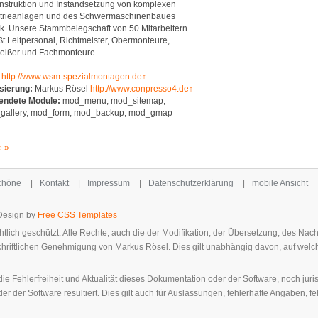
struktion und Instandsetzung von komplexen
strieanlagen und des Schwermaschinenbaues
k. Unsere Stammbelegschaft von 50 Mitarbeitern
t Leitpersonal, Richtmeister, Obermonteure,
eißer und Fachmonteure.
http://www.wsm-spezialmontagen.de↑
sierung:
Markus Rösel
http://www.conpresso4.de↑
endete Module:
mod_menu, mod_sitemap,
gallery, mod_form, mod_backup, mod_gmap
e »
Schöne
|
Kontakt
|
Impressum
|
Datenschutzerklärung
|
mobile Ansicht
-Design by
Free CSS Templates
tlich geschützt. Alle Rechte, auch die der Modifikation, der Übersetzung, des Nac
schriftlichen Genehmigung von Markus Rösel. Dies gilt unabhängig davon, auf welc
e Fehlerfreiheit und Aktualität dieses Dokumentation oder der Software, noch juri
r der Software resultiert. Dies gilt auch für Auslassungen, fehlerhafte Angaben, 