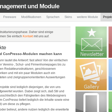
anagement und Module
Freeware
Modifikationen
Sprachen
Skins
weitere Module
Projek
strukturierungsphase. Daher sind einige
ehmen Sie einfach
Kontakt
mit uns auf.
kte
und ConPresso-Modulen machen kann
nn lautet die Antwort: fast alles! Von der einfachen
 Vereins-, Schul- und Firmenhomepages bis zu
en Redakteursstrukturen, geschlossenen
riken und mit ein paar Modulen auch ein
teten und zielgruppenorientierten Auswertungen
ojekte sind lediglich diejenigen, die von uns
fgewertet wurden. Dabei zeigt sich, daß Stil und
ausschließlich den Fähigkeiten des Webdesigners
ConPresso liefert lediglich die Inhalte sowie eine
) um diese zu pflegen.
oder betreut, andere nutzen lediglich die erweiterte