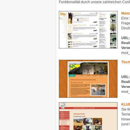
Funktionalität durch unsere zahlreichen Co
Manc
Eine 
Frage
Deut
URL:
Reali
Verw
mod_
Tisch
URL:
Reali
Verw
mod_
KLUB
Sie f
Terri
hinwe
(und 