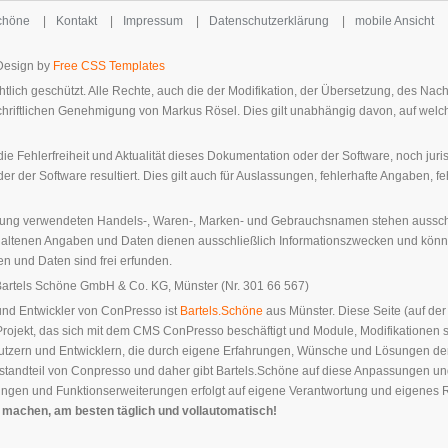
Schöne
|
Kontakt
|
Impressum
|
Datenschutzerklärung
|
mobile Ansicht
-Design by
Free CSS Templates
tlich geschützt. Alle Rechte, auch die der Modifikation, der Übersetzung, des Nac
schriftlichen Genehmigung von Markus Rösel. Dies gilt unabhängig davon, auf welc
e Fehlerfreiheit und Aktualität dieses Dokumentation oder der Software, noch juri
r der Software resultiert. Dies gilt auch für Auslassungen, fehlerhafte Angaben, 
ng verwendeten Handels-, Waren-, Marken- und Gebrauchsnamen stehen ausschließ
thaltenen Angaben und Daten dienen ausschließlich Informationszwecken und kön
n und Daten sind frei erfunden.
Bartels Schöne GmbH & Co. KG, Münster (Nr. 301 66 567)
 und Entwickler von ConPresso ist
Bartels.Schöne
aus Münster. Diese Seite (auf der
Projekt, das sich mit dem CMS ConPresso beschäftigt und Module, Modifikationen
Nutzern und Entwicklern, die durch eigene Erfahrungen, Wünsche und Lösungen d
estandteil von Conpresso und daher gibt Bartels.Schöne auf diese Anpassungen u
gen und Funktionserweiterungen erfolgt auf eigene Verantwortung und eigenes Ris
machen, am besten täglich und vollautomatisch!