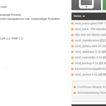
e User
Template-Presets
News
icher Navigationen inkl. notwendiger Rubriken
mod_menu goes PHP 7
mod_track - File Injecti
Wie man ein Modul upd
.x/4.1.x / PHP 7.3
mod_maintenance
(21.
mod_gallery wird 10 Jah
mod_database 4.1b
(18
mod_newsletter 4.3e
(0
mod_backup 4.1a
(22.1
↑
Kennzeichnungspflicht
(
mod_gallery 4.3a
(20.0
ConPresso Module K
Schnellanleitung Ho