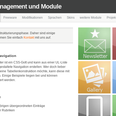
anagement und Module
Freeware
Modifikationen
Sprachen
Skins
weitere Module
Projek
strukturierungsphase. Daher sind einige
ehmen Sie einfach
Kontakt
mit uns auf.
avigation
er ist ein CSS-Gott und kann aus einer UL-Liste
estaltete Navigation erstellen. Wer doch lieber
 eine Tabellenkonstruktion möchte, kann diese mit
 Einige Beispiele liegen bei und können
ert werden.
e
örigen übergeordneten Einträge
r Rubriken