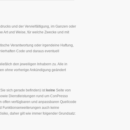
hdrucks und der Vervielfältigung, im Ganzen oder
he Art und Weise, für welche Zwecke und mit
stische Verantwortung oder irgendeine Haftung,
fehlerhaften Code und daraus eventuell
lich den jeweiligen Inhabern zu. Alle in
nen ohne vorherige Ankündigung geändert
 Sie sich gerade befinden) ist
keine
Seite von
 sowie Dienstleistungen rund um ConPresso
en offen verfügbaren und anpassbaren Quellcode
nd Funktionserweiterungen auch keine
iko, daher gilt wie immer folgender Grundsatz: