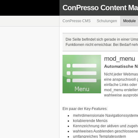
ConPresso Content M
ConPresso CMS
Schulungen
Module
Die Seite befindet sich gerade in einer Um
Funktionen nicht erreichbar. Bei Bedarf n
mod_menu
Automatische N
Nicht jeder Webmast
eine anspruchsvoll g
einfache Links oder
mod_menu erstellen.
wahlweise ausprobi
Ein paar der Key-Features:
mehrdimensionale Navigationssystem
kolabierende Menüs
Kennzeichnung der aktiven und zugeh
wahlweises Ausblenden geschlossene
umfangreiches Templatesystem