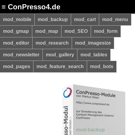
≡ ConPresso4.de
mod_mobile
mod_backup
mod_cart
mod_menu
mod_gmap
mod_map
mod_SEO
mod_form
mod_editor
mod_research
mod_imagesize
mod_newsletter
mod_gallery
mod_tables
mod_pages
mod_feature_search
mod_bots
mod-backup