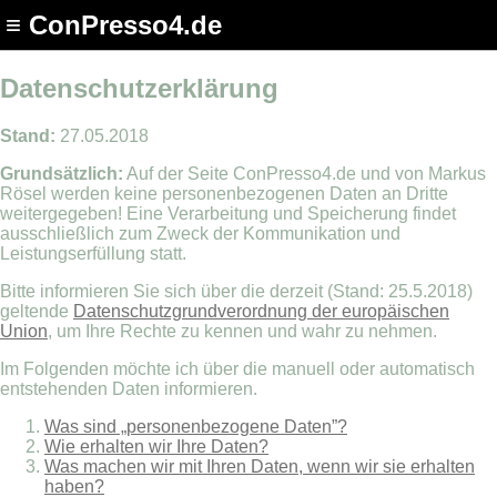
≡ ConPresso4.de
Datenschutzerklärung
Stand:
27.05.2018
Grundsätzlich:
Auf der Seite ConPresso4.de und von Markus
Rösel werden keine personenbezogenen Daten an Dritte
weitergegeben! Eine Verarbeitung und Speicherung findet
ausschließlich zum Zweck der Kommunikation und
Leistungserfüllung statt.
Bitte informieren Sie sich über die derzeit (Stand: 25.5.2018)
geltende
Datenschutzgrundverordnung der europäischen
Union
, um Ihre Rechte zu kennen und wahr zu nehmen.
Im Folgenden möchte ich über die manuell oder automatisch
entstehenden Daten informieren.
Was sind „personenbezogene Daten”?
Wie erhalten wir Ihre Daten?
Was machen wir mit Ihren Daten, wenn wir sie erhalten
haben?