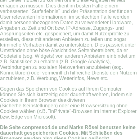
der Seiten nutzen zu können ohne diese Angaben erneut
erfragen zu müssen. Dies dient im besten Falle einem
verbesserten "Surferlebnis" und der Präsentation der für den
User relevanten Informationen, im schlechten Falle werden
damit personenbezogenen Daten zu verwendeter Hardware,
Angaben zu Zeit und Ort bzw. IP-Adresse, Zugangs- und
Absprungseiten etc. gespeichert, um damit Nutzerprofile zu
erstellen, diese mit anderen Anbietern zu teilen und sogar
kriminelle Vorhaben damit zu unterstützen. Dies passiert unter
Umständen ohne böse Absicht des Seitenbetreibers, da er
Codeteile (sog. Widgets) von anderen Anbietern einbindet um
z.B. Statistiken zu erhalten (z.B. Google Analytics),
Verbindungen zu sozialen Netzwerken anzubieten (sog.
Konnektoren) oder vermeintlich hilfreiche Dienste den Nutzern
anzubieten, z.B. Werbung, Wetterinfos, News etc.
Gegen das Speichern von Cookies auf Ihrem Computer
können Sie sich kurzzeitig oder dauerhaft wehren, indem sie
Cookies in Ihrem Browser deaktivieren
(Sicherheitseinstellungen) oder eine Browsersitzung ohne
Cookies wählen (z.B. "InPrivate"-Browsen im Internet Explorer
bzw. Edge von Microsoft).
Die Seite conpresso4.de und Marks Rösel benutzen keine
dauerhaft gespeicherten Cookies. Mit Schließen des
Browsers werden also diese Cookies gelöscht.