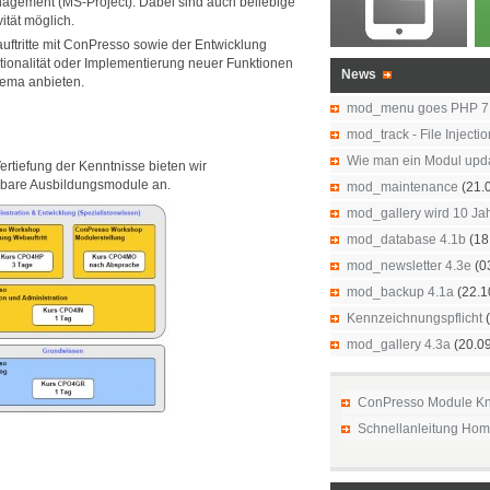
agement (MS-Project). Dabei sind auch beliebige
ität möglich.
ftritte mit ConPresso sowie der Entwicklung
tionalität oder Implementierung neuer Funktionen
News
ema anbieten.
mod_menu goes PHP 7
mod_track - File Injecti
Wie man ein Modul upd
Vertiefung der Kenntnisse bieten wir
rbare Ausbildungsmodule an.
mod_maintenance
(21.
mod_gallery wird 10 Jah
mod_database 4.1b
(18
mod_newsletter 4.3e
(0
mod_backup 4.1a
(22.1
Kennzeichnungspflicht
(
mod_gallery 4.3a
(20.0
ConPresso Module K
Schnellanleitung Ho