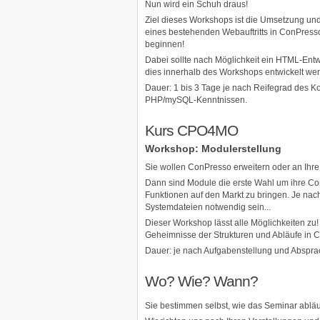
Nun wird ein Schuh draus!
Ziel dieses Workshops ist die Umsetzung und
eines bestehenden Webauftritts in ConPresso
beginnen!
Dabei sollte nach Möglichkeit ein HTML-Entw
dies innerhalb des Workshops entwickelt we
Dauer: 1 bis 3 Tage je nach Reifegrad des 
PHP/mySQL-Kenntnissen.
Kurs CPO4MO
Workshop: Modulerstellung
Sie wollen ConPresso erweitern oder an Ihr
Dann sind Module die erste Wahl um ihre Co
Funktionen auf den Markt zu bringen. Je nach
Systemdateien notwendig sein...
Dieser Workshop lässt alle Möglichkeiten zu!
Geheimnisse der Strukturen und Abläufe in 
Dauer: je nach Aufgabenstellung und Abspr
Wo? Wie? Wann?
Sie bestimmen selbst, wie das Seminar abläuf