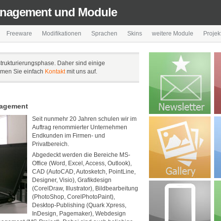
anagement und Module
Freeware
Modifikationen
Sprachen
Skins
weitere Module
Projek
strukturierungsphase. Daher sind einige
ehmen Sie einfach
Kontakt
mit uns auf.
nagement
Seit nunmehr 20 Jahren schulen wir im
Auftrag renommierter Unternehmen
Endkunden im Firmen- und
Privatbereich.
Abgedeckt werden die Bereiche MS-
Office (Word, Excel, Access, Outlook),
CAD (AutoCAD, Autosketch, PointLine,
Designer, Visio), Grafikdesign
(CorelDraw, Illustrator), Bildbearbeitung
(PhotoShop, CorelPhotoPaint),
Desktop-Publishing (Quark Xpress,
InDesign, Pagemaker), Webdesign