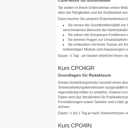
ConPresso für Entscheider
Sie wollen in Ihrem Unternehmen einen Webau
über die Fähigkeiten und die Nutzbarkeit vo
Dann buchen Sie unseren Entscheiderkurs fü
Sie lernen die Grundfunktionalität von
verschiedenen Bereiche der Administrati
Sie sehen die Groupware-Funktionen wi
Sie können Fragen zur Umsetzbarkeit
Sie entwicklen mit ihrem Trainer ein 
notwendigen Module und Anpassungen so
Dauer: ½ Tag - am besten direkt bei Ihnen 
Kurs CPO4GR
Grundlagen für Redakteure
Dieses Ausbildungsmodul versetzt einen des
Textverarbeitungskenntnissen ausgestattet i
eigenständig Artikel zu erstellen, Dateien h
Dabei wird das Verständnis für Publikationsze
Formatierungen sowie Tabellen und Listen g
sichern.
Dauer: ½ bis 1 Tag je nach Vorkenntnissen 
Kurs CPO4IN