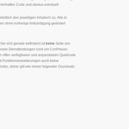
fehlerhaften Code und daraus eventuell
lich den jeweiligen Inhabern zu. Alle in
nen ohne vorherige Ankündigung geändert
 Sie sich gerade befinden) ist
keine
Seite von
 sowie Dienstleistungen rund um ConPresso
en offen verfügbaren und anpassbaren Quellcode
nd Funktionserweiterungen auch keine
iko, daher gilt wie immer folgender Grundsatz: