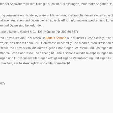
r der Software resultiert. Dies gilt auch für Auslassungen, fehlerhafte Angaben, 
ng verwendeten Handels-, Waren-, Marken- und Gebrauchsnamen stehen ausschließ
thaltenen Angaben und Daten dienen ausschließlich Informationszwecken und kön
n und Daten sind frei erfunden.
Bartels Schöne GmbH & Co. KG, Münster (Nr. 301 66 567)
 und Entwickler von ConPresso ist
Bartels.Schöne
aus Münster. Diese Seite (auf der
Projekt, das sich mit dem CMS ConPresso beschäftigt und Module, Modifikationen
Nutzern und Entwicklern, die durch eigene Erfahrungen, Wünsche und Lösungen d
estandteil von Conpresso und daher gibt Bartels.Schöne auf diese Anpassungen u
gen und Funktionserweiterungen erfolgt auf eigene Verantwortung und eigenes Ris
machen, am besten täglich und vollautomatisch!
767s