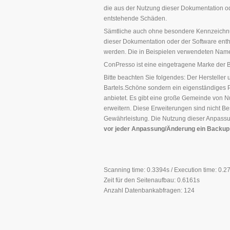
die aus der Nutzung dieser Dokumentation ode
entstehende Schäden.
Sämtliche auch ohne besondere Kennzeichnu
dieser Dokumentation oder der Software en
werden. Die in Beispielen verwendeten Name
ConPresso ist eine eingetragene Marke der 
Bitte beachten Sie folgendes: Der Hersteller
Bartels.Schöne sondern ein eigenständiges 
anbietet. Es gibt eine große Gemeinde von 
erweitern. Diese Erweiterungen sind nicht B
Gewährleistung. Die Nutzung dieser Anpassun
vor jeder Anpassung/Änderung ein Backup 
Scanning time: 0.3394s / Execution time: 0.2
Zeit für den Seitenaufbau: 0.6161s
Anzahl Datenbankabfragen: 124