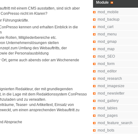
Module
ftritt mit einem CMS ausstatten, sind sich aber
mod_mobile
n ConPresso nicht im Klaren?
mod_backup
r Führungskräfte.
mod_cart
 ConPresso kennen und erhalten Einblick in die
on
mod_menu
e Rollen, Mitgliederbereiche etc.
mod_gmap
 von Unternehmenslösungen stellen
Konzept zum Umfang des Webauftritts, der
mod_map
wie der Personalausbildung
mod_SEO
vor Ort, gerne auch abends oder am Wochenende
mod_form
mod_editor
mod_research
mod_imagesize
ignierten Redakteur, der mit grundlegenden
mod_newsletter
st, in die Lage mit dem Redaktionssystem ConPresso
ochzuladen und zu verwalten.
mod_gallery
iträume, Teaser- und Artikeltext, Einsatz von
mod_tables
eweckt, um einen ansprechenden Webauftritt zu
mod_pages
und Absprache
mod_feature_search
mod_bots