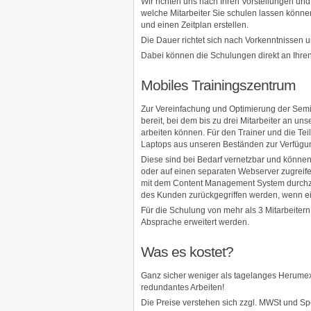
Wir richten uns nach Ihren Vorstellungen und
welche Mitarbeiter Sie schulen lassen könne
und einen Zeitplan erstellen.
Die Dauer richtet sich nach Vorkenntnissen 
Dabei können die Schulungen direkt an Ihren 
Mobiles Trainingszentrum
Zur Vereinfachung und Optimierung der Semi
bereit, bei dem bis zu drei Mitarbeiter an 
arbeiten können. Für den Trainer und die Te
Laptops aus unseren Beständen zur Verfügu
Diese sind bei Bedarf vernetzbar und könne
oder auf einen separaten Webserver zugreife
mit dem Content Management System durchzuf
des Kunden zurückgegriffen werden, wenn e
Für die Schulung von mehr als 3 Mitarbeiter
Absprache erweitert werden.
Was es kostet?
Ganz sicher weniger als tagelanges Herume
redundantes Arbeiten!
Die Preise verstehen sich zzgl. MWSt und Sp