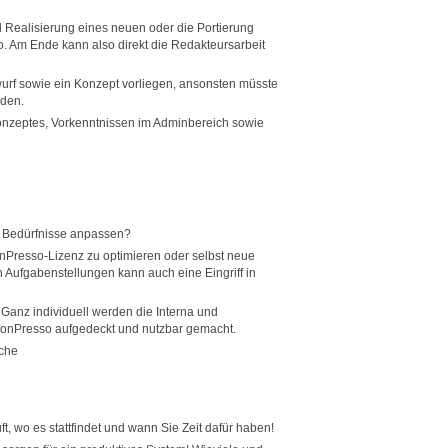
 Realisierung eines neuen oder die Portierung
. Am Ende kann also direkt die Redakteursarbeit
urf sowie ein Konzept vorliegen, ansonsten müsste
rden.
Konzeptes, Vorkenntnissen im Adminbereich sowie
e Bedürfnisse anpassen?
nPresso-Lizenz zu optimieren oder selbst neue
 Aufgabenstellungen kann auch eine Eingriff in
 Ganz individuell werden die Interna und
ConPresso aufgedeckt und nutzbar gemacht.
ache
t, wo es stattfindet und wann Sie Zeit dafür haben!