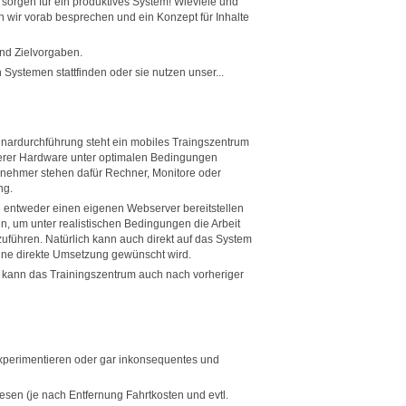
 sorgen für ein produktives System! Wieviele und
n wir vorab besprechen und ein Konzept für Inhalte
und Zielvorgaben.
Systemen stattfinden oder sie nutzen unser...
nardurchführung steht ein mobiles Traingszentrum
unserer Hardware unter optimalen Bedingungen
ilnehmer stehen dafür Rechner, Monitore oder
ng.
n entweder einen eigenen Webserver bereitstellen
n, um unter realistischen Bedingungen die Arbeit
ühren. Natürlich kann auch direkt auf das System
ine direkte Umsetzung gewünscht wird.
n kann das Trainingszentrum auch nach vorheriger
xperimentieren oder gar inkonsequentes und
esen (je nach Entfernung Fahrtkosten und evtl.