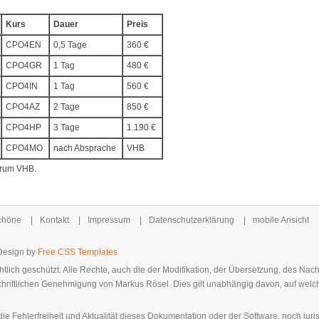
Kurs
Dauer
Preis
CPO4EN
0,5 Tage
360 €
CPO4GR
1 Tag
480 €
CPO4IN
1 Tag
560 €
CPO4AZ
2 Tage
850 €
CPO4HP
3 Tage
1.190 €
CPO4MO
nach Absprache
VHB
trum VHB.
Schöne
|
Kontakt
|
Impressum
|
Datenschutzerklärung
|
mobile Ansicht
-Design by
Free CSS Templates
tlich geschützt. Alle Rechte, auch die der Modifikation, der Übersetzung, des Nac
schriftlichen Genehmigung von Markus Rösel. Dies gilt unabhängig davon, auf welc
e Fehlerfreiheit und Aktualität dieses Dokumentation oder der Software, noch juri