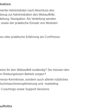
tration
nierter Administrator nach Abschluss des
eug zur Administration des Webauftritts:
ellung, Navigation. Als Vertiefung werden
lt sowie der praktische Einsatz von Modulen
s oder praktische Erfahrung als ConPresso-
eine für den Webauftritt zuständig? Sie müssen den
den Reibungslosen Betrieb sorgen?
resso-Kenntnisse, sondern auch allerlei nützliches
Suchmaschinenoptimierung und -marketing.
te Coachings sowie Support-Sessions
ftritts