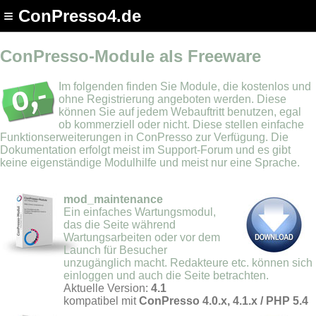
≡ ConPresso4.de
ConPresso-Module als Freeware
Im folgenden finden Sie Module, die kostenlos und
ohne Registrierung angeboten werden. Diese
können Sie auf jedem Webauftritt benutzen, egal
ob kommerziell oder nicht. Diese stellen einfache
Funktionserweiterungen in ConPresso zur Verfügung. Die
Dokumentation erfolgt meist im Support-Forum und es gibt
keine eigenständige Modulhilfe und meist nur eine Sprache.
mod_maintenance
Ein einfaches Wartungsmodul,
das die Seite während
Wartungsarbeiten oder vor dem
Launch für Besucher
unzugänglich macht. Redakteure etc. können sich
einloggen und auch die Seite betrachten.
Aktuelle Version:
4.1
kompatibel mit
ConPresso 4.0.x, 4.1.x / PHP 5.4