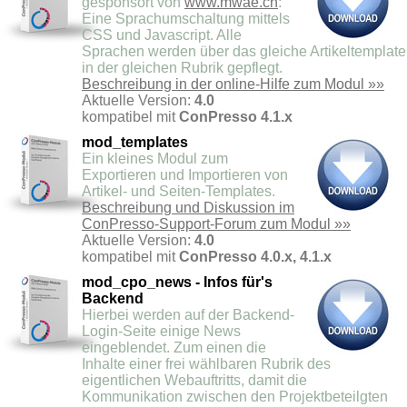
gesponsort von
www.mwae.ch
:
Eine Sprachumschaltung mittels
CSS und Javascript. Alle
Sprachen werden über das gleiche Artikeltemplate
in der gleichen Rubrik gepflegt.
Beschreibung in der online-Hilfe zum Modul »»
Aktuelle Version:
4.0
kompatibel mit
ConPresso 4.1.x
mod_templates
Ein kleines Modul zum
Exportieren und Importieren von
Artikel- und Seiten-Templates.
Beschreibung und Diskussion im
ConPresso-Support-Forum zum Modul »»
Aktuelle Version:
4.0
kompatibel mit
ConPresso 4.0.x, 4.1.x
mod_cpo_news - Infos für's
Backend
Hierbei werden auf der Backend-
Login-Seite einige News
eingeblendet. Zum einen die
Inhalte einer frei wählbaren Rubrik des
eigentlichen Webauftritts, damit die
Kommunikation zwischen den Projektbeteilgten