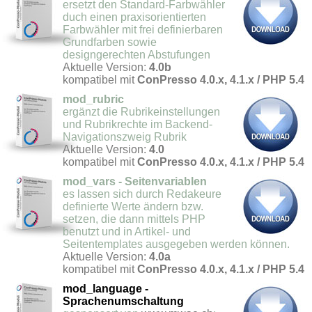
ersetzt den Standard-Farbwähler
duch einen praxisorientierten
Farbwähler mit frei definierbaren
Grundfarben sowie
designgerechten Abstufungen
Aktuelle Version:
4.0b
kompatibel mit
ConPresso 4.0.x, 4.1.x / PHP 5.4
mod_rubric
ergänzt die Rubrikeinstellungen
und Rubrikrechte im Backend-
Navigationszweig Rubrik
Aktuelle Version:
4.0
kompatibel mit
ConPresso 4.0.x, 4.1.x / PHP 5.4
mod_vars - Seitenvariablen
es lassen sich durch Redakeure
definierte Werte ändern bzw.
setzen, die dann mittels PHP
benutzt und in Artikel- und
Seitentemplates ausgegeben werden können.
Aktuelle Version:
4.0a
kompatibel mit
ConPresso 4.0.x, 4.1.x / PHP 5.4
mod_language -
Sprachenumschaltung